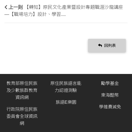
上一則
【轉知】原民文化產業暨設計專題職涯沙龍講座
—【職場培力】設計、學習....
回列表
教育部原住民族
原住民族語言能
勵學基金
及少數族群教育
力認證測驗
東海酷幣
資訊網
族語E樂園
學雜費減免
行政院原住民族
委員會全球資訊
網