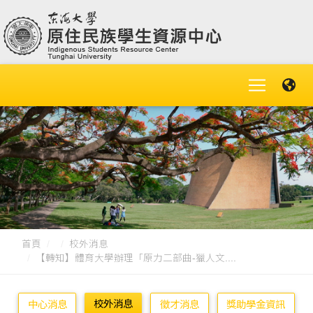
首頁
校外消息
【轉知】體育大學辦理「原力二部曲-獵人文....
校外消息
中心消息
徵才消息
獎助學金資訊