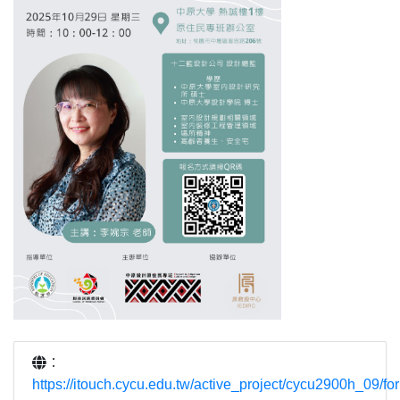
：
https://itouch.cycu.edu.tw/active_project/cycu2900h_09/f