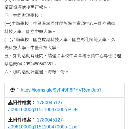
請審慎評估後再行報名。
四、共同辦理學校：
(一)主辦學校：中區區域原住民族學生資源中心－國立勤益
科技大學、國立中興大學。
(二)合辦學校：國立虎尾科技大學、國立彰化師範大學、弘
光科技大學、中臺科技大學。
五、如對活動有疑問，請逕洽本校中區區域原資中心專任助理
蔡惠蘭04-23924505#2351。
六、檢附活動計畫書、海報一份。
：
https://forms.gle/9yF49F8PYVRemJub7
附件檔案
：
1780045127-
a09610000q115110047000o.PDF
附件檔案
：
1780045127-
a09610000q115110047000o-1.pdf