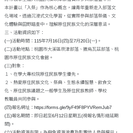
本計畫以「入祭」作為核心概念，讓青年重新走入部落文
化場域，透過沉浸式文化學習，從實際參與部落祭儀、文
化體驗與田野踏查中，理解原住民族文化的深層意涵。
三、活動資訊如下：
(一)活動時間：115年7月16日(四)至7月20日(一)。
(二)活動地點：桃園市大溪區崁津部落、撒烏瓦茲部落、桃
園市原住民族文化會館。
(三)對象：
１、在學大專校院原住民族學生優先。
２、熱愛原住民族文化、祭典、生態永續智慧、飲食文
化、原住民族議題之一般學生及原住民族教師、學校
教職員共同參與。
(四)報名網址：https://forms.gle/9yF49F8PYVRemJub7
(五)報名期間：即日起至6月12日星期五(視報名情形縮延期
間)。
(六)活動資源有限，為避免資源浪費及影響他人參與權益，