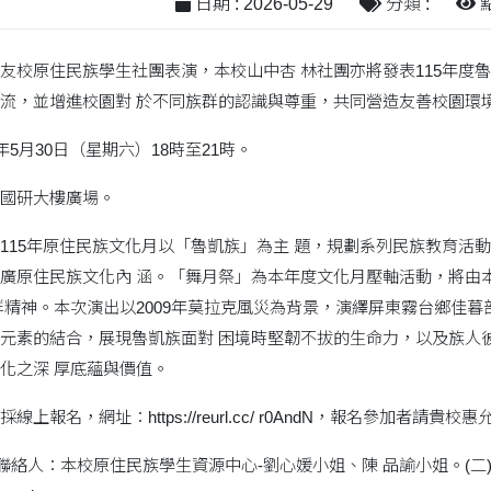
日期 : 2026-05-29
分類 :
點
友校原住民族學生社團表演，本校山中杏 林社團亦將發表115年度
流，並增進校園對 於不同族群的認識與尊重，共同營造友善校園環境
年5月30日（星期六）18時至21時。
國研大樓廣場。
115年原住民族文化月以「魯凱族」為主 題，規劃系列民族教育活
廣原住民族文化內 涵。「舞月祭」為本年度文化月壓軸活動，將由
群精神。本次演出以2009年莫拉克風災為背景，演繹屏東霧台鄉佳暮
元素的結合，展現魯凱族面對 困境時堅韌不拔的生命力，以及族人
化之深 厚底蘊與價值。
上報名，網址：https://reurl.cc/ r0AndN，報名參加者請貴校
絡人：本校原住民族學生資源中心-劉心媛小姐、陳 品諭小姐。(二)連絡電話：