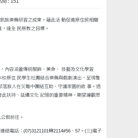
閱 : 151
魯凱族樂舞研習之成果。藉此活 動促進原住民相關
，達全 民原教之目標。
動，內容涵蓋傳統服飾、美食、 技藝及文化學習
本校原住 民學生社團結合樂舞與戲劇演出，呈現魯
部落族人在災難中團結互助、守護家園的故 事。透
彼此扶持、延續文化 記憶的重要精神，期望讓觀眾
惠允公假前往。
(07)3121101轉2114#56、57。(三)電子