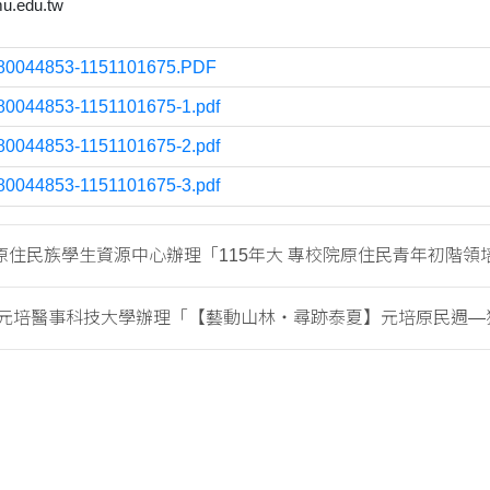
.edu.tw
80044853-1151101675.PDF
80044853-1151101675-1.pdf
80044853-1151101675-2.pdf
80044853-1151101675-3.pdf
住民族學生資源中心辦理「115年大 專校院原住民青年初階領培..
元培醫事科技大學辦理「【藝動山林・尋跡泰夏】元培原民週—獵..