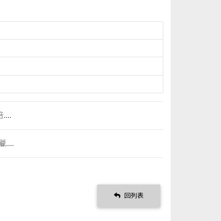
..
..
回列表