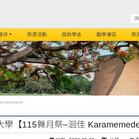
夥伴
原資活動
獎助學金
勵學專區
原
desane....
學【115舞月祭–洄佳 Karamemede