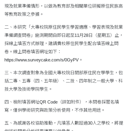
現及就業準備情形，以做為教育部及相關單位研擬原住民族高
等教育政策之參據。
二、本研究「大專校院原住民學生學習適應、學習表現及就業
準備調查問卷」施測期間自即日起至11月28日（星期五）止，
採線上填答方式辦理，建請貴校原住民學生配合填答線上問
卷。線上問卷填答網址如下：
https://www.surveycake.com/s/0GyPV。
三、本次調查對象為全國大專校院日間部原住民在學學生，包
括二專、五專（四、五年級）、二技、四年制之一般大學、科
技大學及技術學院學生。
四、檢附填答網址QR Code（詳如附件），本問卷採匿名填
寫，僅供學術研究與政策分析使用，不作其他用途。
五、為感謝各校協助推動，凡填答人數超過30人之學校，將提