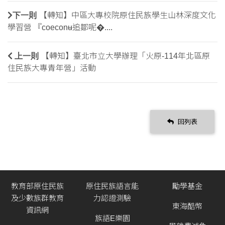
下一則
【轉知】中區大專校院原住民族學生山林深度文化
學習營 『coeconʉ追鄒呢�....
上一則
【轉知】臺北市立大學辦理「火原-114年北區原
住民族大專青年營」活動
回列表
教育部原住民族
原住民族語言能
勵學基金
及少數族群教育
力認證測驗
東海酷幣
資訊網
族語E樂園