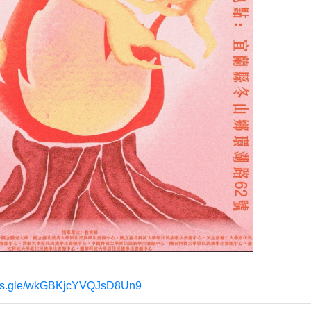
orms.gle/wkGBKjcYVQJsD8Un9