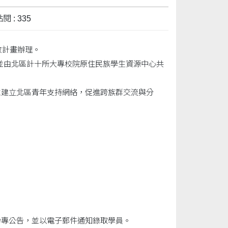
閱 : 335
效計畫辦理。
並由北區計十所大專校院原住民族學生資源中心共
並建立北區青年支持網絡，促進跨族群交流與分
粉專公告，並以電子郵件通知錄取學員。