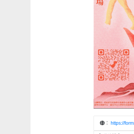
：
https://f