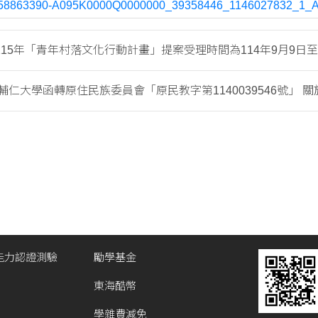
58863390-A095K0000Q0000000_39358446_1146027832_1_
15年「青年村落文化行動計畫」提案受理時間為114年9月9日至10月
仁大學函轉原住民族委員會「原民教字第1140039546號」 關於「
能力認證測驗
勵學基金
東海酷幣
學雜費減免