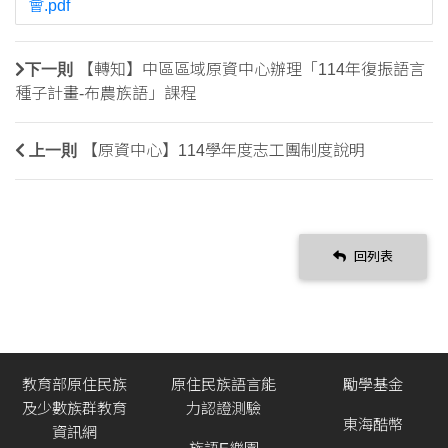
會.pdf
下一則
【轉知】中區區域原資中心辦理「114年復振語言
種子計畫-布農族語」課程
上一則
【原資中心】114學年度志工團制度說明
回列表
教育部原住民族
原住民族語言能
勵學基金
及少數族群教育
力認證測驗
東海酷幣
資訊網