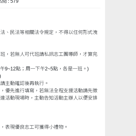
閱 : 579
刑法、民法等相關法令規定，不得以任何形式洩
代班，若無人可代班請私訊志工團導師，才算完
9~12點；周一下午2~5點，各是一班。)
)
，請主動確認後再執行。
」，優先進行填寫，若無法全程支援活動請先徵
抵達活動現場時，主動告知活動主辦人以便安排
核，表現優良志工可獲得小禮物。