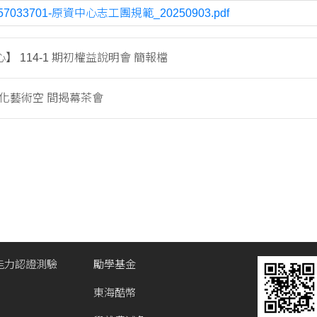
57033701-原資中心志工團規範_20250903.pdf
】 114-1 期初權益說明會 簡報檔
a文化藝術空 間揭幕茶會
能力認證測驗
勵學基金
東海酷幣