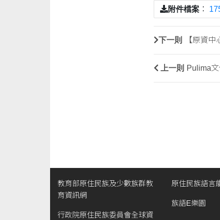
附件檔案
：
17
下一則
【原資中心
上一則
Pulim
教育部原住民族及少數族群教
原住民族語言
育資訊網
族語E樂園
行政院原住民族委員會全球資