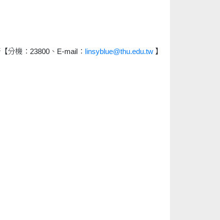
分機：23800、E-mail：
linsyblue@thu.edu.tw
】