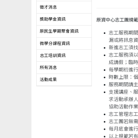
徵才消息
獎助學金資訊
原資中心志工團規範
原民生學期聚會資訊
志工服務期
漏或將訊息
微學分課程資訊
新進志工須
志工服務須
志工培訓資訊
成請假；臨
所有消息
每學期初進行
時數上限：個人約
活動成果
服務期間請
支援講座、
求活動承辦
協助活動作
志工管理志
志工團若無
每月底會進
以上規範若