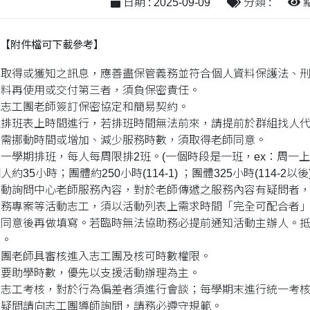
日期 : 2025-09-09
分類 :
點
【附件檔可下載參考】
間取得或獲知之訊息，應善盡保管義務並符合個人資料保護法、
資料再使用或交付第三者，須負保密責任。
找志工團老師簽訂保密協定和簡易契約。
以排班表上時間進行，若排班時間無法前來，請提前於群組找人
時需挪動時間或增加、減少服務時數，須取得老師同意。
一學期排班，每人每周限排2班。(一個時段是一班，ex：周一上午
35小時；團體約250小時(114-1) ；團體325小時(114-2以後
主動詢問中心老師服務內容，對於老師傳遞之服務內容有疑問者
服務專案等活動志工，須以活動列表上需求時間「完全可配合者
人同意後再做填寫。若臨時無法協助務必提前通知活動主辦人。
業。
工團老師具審核進入志工團及核可時數權限。
需要助學時數，優先以支援活動辦理為主。
行志工考核，對於行為偏差者須進行會談；每學期末進行統一考
有疑問請向志工團導師詢問，請務必遵守規範。