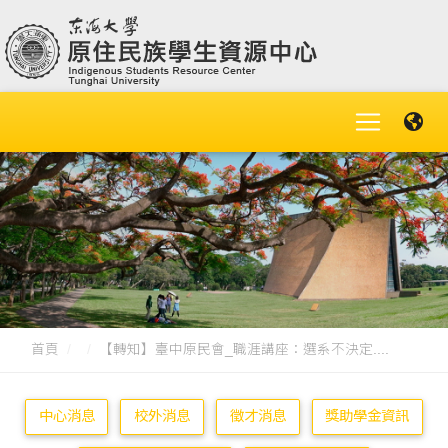
首頁
【轉知】臺中原民會_職涯講座：選系不決定....
中心消息
校外消息
徵才消息
獎助學金資訊