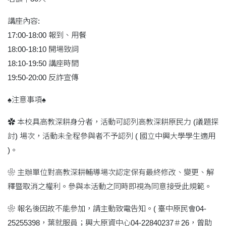
講座內容:
17:00-18:00 報到、用餐
18:00-18:10 開場致詞
18:10-19:50 講座時間
19:50-20:00 反詐宣傳
♠注意事項♠
✿ 本校具高教深耕身分者，活動可認列高教深耕原民力 (議題探
討) 場次，活動未全程參與者不予認列 ( 國立中興大學學生適用
)。
❀ 主辦單位對高教深耕輔導場次認定保有最終修改、變更、解
釋暨取消之權利。參與本活動之同時即視為同意接受此規範。
❀ 報名後因故不能參加，請主動致電告知。( 臺中原民會04-
25255398，葉就服員；興大原資中心04-22840237＃26，曾助