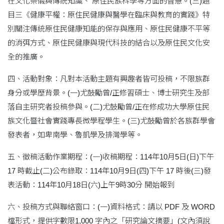
在文化祭儀與傳統知識、 原住民族科學等方面的智慧。(三)題
目三《健康平權：原住民健康與醫學在臨床與教育的實踐》特
別關注傳統原住民健康知能的保存與應用、原住民健康不平等
的消弭方式、原住民健康與現代科技的結合以及原住民文化安
全的推廣。
四、活動對象：凡對本活動主題有興趣者皆可投稿，不限族群
身分或學歷背景。(一)尤鼓勵曾/正修習碩士、博士研究生及部
落自主研究者投稿參與。(二)尤鼓勵曾/正在修成功大學原住民
族文化暨社會實踐專長微學程學生。(三)尤鼓勵曾於各族群學會
發表者，如卑南學、魯凱學及排灣學等。
五、徵稿活動作業期程：(一)收稿期程：114年10月5日(日)下午
17 時截止(二)公布錄取：114年10月9日(四)下午 17 時後(三)發
表活動：114年10月18日(六)上午9時30分 開始報到
六、投稿方式與聯絡窗口：(一)資料格式：請以 PDF 及 WORD
檔形式，提供字數限1,000 字內之「研究論文摘要」(文內須說