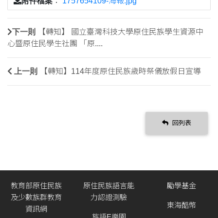
附件檔案
：
1757654109-海報.jpg
下一則
【轉知】 國立臺灣科技大學原住民族學生資源中
心暨原住民學生社團 「原....
上一則
【轉知】114年度原住民族歲時祭儀放假日宣導
回列表
教育部原住民族
原住民族語言能
勵學基金
及少數族群教育
力認證測驗
東海酷幣
資訊網
族語E樂園