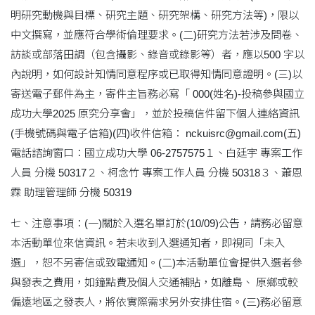
明研究動機與目標、研究主題、研究架構、研究方法等)，限以
中文撰寫，並應符合學術倫理要求。(二)研究方法若涉及問卷、
訪談或部落田調（包含攝影、錄音或錄影等）者，應以500 字以
內說明，如何設計知情同意程序或已取得知情同意證明。(三)以
寄送電子郵件為主，寄件主旨務必寫「 000(姓名)-投稿參與國立
成功大學2025 原究分享會」，並於投稿信件留下個人連絡資訊
(手機號碼與電子信箱)(四)收件信箱： nckuisrc@gmail.com(五)
電話諮詢窗口：國立成功大學 06-2757575１、白廷宇 專案工作
人員 分機 50317２、柯念竹 專案工作人員 分機 50318３、蕭恩
霖 助理管理師 分機 50319
七、注意事項：(一)關於入選名單訂於(10/09)公告，請務必留意
本活動單位來信資訊。若未收到入選通知者，即視同「未入
選」，恕不另寄信或致電通知。(二)本活動單位會提供入選者參
與發表之費用，如鐘點費及個人交通補貼，如離島、 原鄉或較
偏遠地區之發表人，將依實際需求另外安排住宿。(三)務必留意