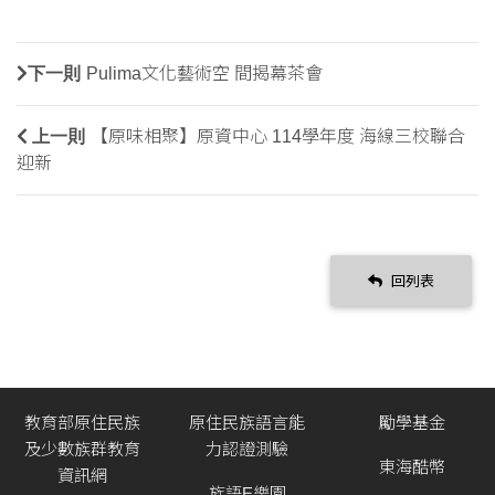
下一則
Pulima文化藝術空 間揭幕茶會
上一則
【原味相聚】原資中心 114學年度 海線三校聯合
迎新
回列表
教育部原住民族
原住民族語言能
勵學基金
及少數族群教育
力認證測驗
東海酷幣
資訊網
族語E樂園