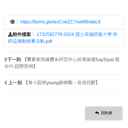
：
https://forms.gle/wzCokZC7owM9vkkL6
附件檔案
：
1732592776-2024 國立高雄師範大學 原
師盃運動競賽活動.pdf
下一則
【賽夏族知識體系研究中心成果論壇SaySiyat 掘
世代-田野思辨】
上一則
【第十屆原young歌喉戰－音浪狂歡】
回列表