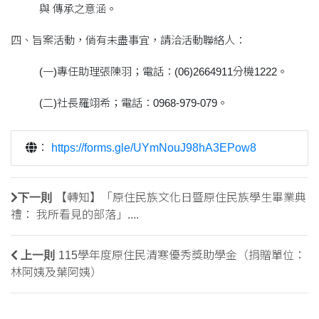
與 傳承之意涵。
四、旨案活動，倘有未盡事宜，請洽活動聯絡人：
(一)專任助理張陳羽；電話：(06)2664911分機1222。
(二)社長羅翊希；電話：0968-979-079。
：
https://forms.gle/UYmNouJ98hA3EPow8
下一則
【轉知】「原住民族文化日暨原住民族學生畢業典
禮： 我所看見的部落」....
上一則
115學年度原住民清寒優秀獎助學金（捐贈單位：
林阿姨及葉阿姨）