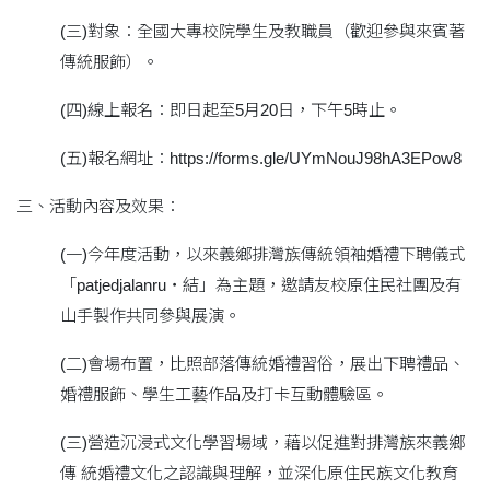
(三)對象：全國大專校院學生及教職員（歡迎參與來賓著
傳統服飾）。
(四)線上報名：即日起至5月20日，下午5時止。
(五)報名網址：https://forms.gle/UYmNouJ98hA3EPow8
三、活動內容及效果：
(一)今年度活動，以來義鄉排灣族傳統領袖婚禮下聘儀式
「patjedjalanru・結」為主題，邀請友校原住民社團及有
山手製作共同參與展演。
(二)會場布置，比照部落傳統婚禮習俗，展出下聘禮品、
婚禮服飾、學生工藝作品及打卡互動體驗區。
(三)營造沉浸式文化學習場域，藉以促進對排灣族來義鄉
傳 統婚禮文化之認識與理解，並深化原住民族文化教育