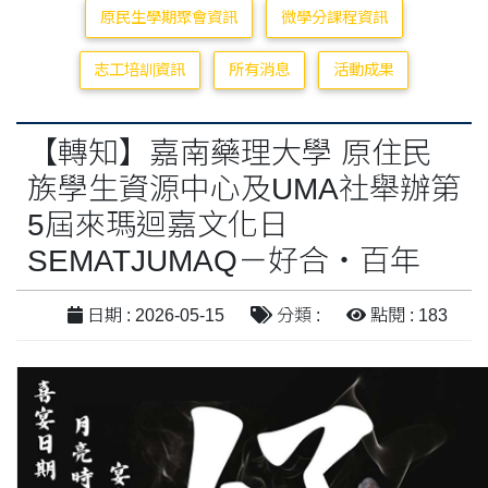
原民生學期聚會資訊
微學分課程資訊
志工培訓資訊
所有消息
活動成果
【轉知】嘉南藥理大學 原住民
族學生資源中心及UMA社舉辦第
5屆來瑪迴嘉文化日
SEMATJUMAQ－好合・百年
日期 : 2026-05-15
分類 :
點閱 : 183