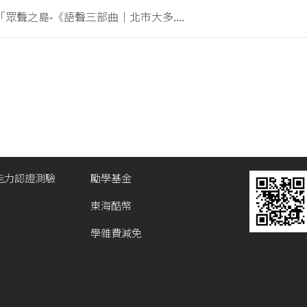
聲之島-《語聲三部曲｜北市大多....
能力認證測驗
勵學基金
東海酷幣
學雜費減免