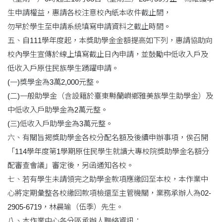
生申請權益，惠請各校注意校內紙本收件截止間，
勿早於學生至申請系統填寫申請資料之截止時間。
五、自111學年度起，本獎助學金金額提高如下列，惠請協助向
校內學生宣傳於線上填寫截止日內申請，並鼓勵中低收入戶及
低收入戶原住民族學生踴躍申請。
(一)獎學金為3萬2,000元整。
(二)一般助學金（含設籍於臺東縣蘭嶼鄉雅美族學生助學金）及
中低收入戶助學金為2萬元整。
(三)低收入戶助學金為3萬元整。
六、有關旨揭獎助學金各校分配名額及後續申辦事項，俟召開
「114學年度第1學期原住民學生就讀大專校院獎助學金名額分
配審查會議」審定後，另函通知各校。
七、若有學生未請領完之助學金款項應繳回至本校，本作業中
心將定期彙整各校繳回款項檢還至主管機關，業務承辦人為02-
2905-6719，林晨瑜（伍季）先生。
八、本作業中心各分區承辦人聯絡資訊：