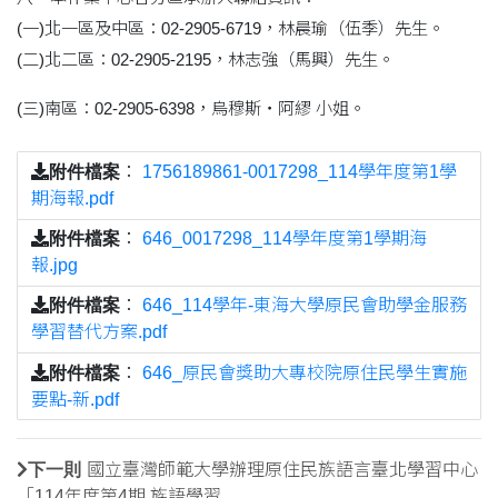
(一)北一區及中區：02-2905-6719，林晨瑜（伍季）先生。
(二)北二區：02-2905-2195，林志強（馬興）先生。
(三)南區：02-2905-6398，烏穆斯‧阿繆 小姐。
附件檔案
：
1756189861-0017298_114學年度第1學
期海報.pdf
附件檔案
：
646_0017298_114學年度第1學期海
報.jpg
附件檔案
：
646_114學年-東海大學原民會助學金服務
學習替代方案.pdf
附件檔案
：
646_原民會獎助大專校院原住民學生實施
要點-新.pdf
下一則
國立臺灣師範大學辦理原住民族語言臺北學習中心
「114年度第4期 族語學習....