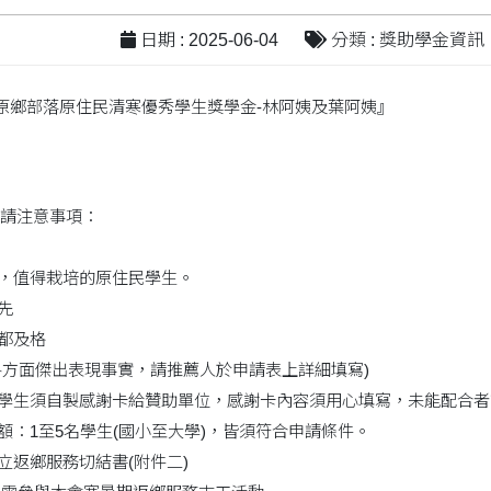
日期 : 2025-06-04
分類 : 獎助學金資訊
到原鄉部落原住民清寒優秀學生獎學金-林阿姨及葉阿姨』
請注意事項：
內，值得栽培的原住民學生。
先
科都及格
在各方面傑出表現事實，請推薦人於申請表上詳細填寫)
獎學生須自製感謝卡給贊助單位，感謝卡內容須用心填寫，未能配合
名額：1至5名學生(國小至大學)，皆須符合申請條件。
立返鄉服務切結書(附件二)