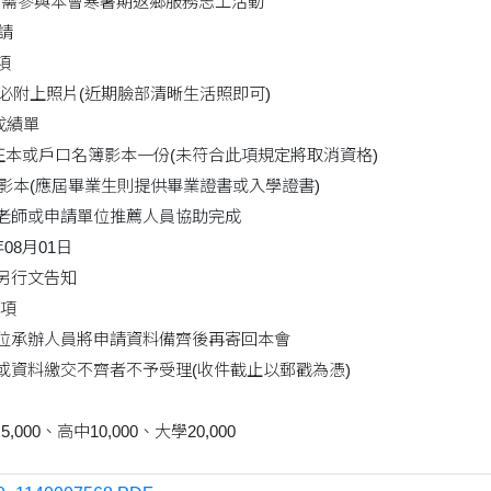
生，需參與本會寒暑期返鄉服務志工活動
請
項
務必附上照片(近期臉部清晰生活照即可)
成績單
本正本或戶口名簿影本一份(未符合此項規定將取消資格)
證影本(應屆畢業生則提供畢業證書或入學證書)
辦老師或申請單位推薦人員協助完成
08月01日
：另行文告知
項
單位承辦人員將申請資料備齊後再寄回本會
者或資料繳交不齊者不予受理(收件截止以郵戳為憑)
5,000、高中10,000、大學20,000