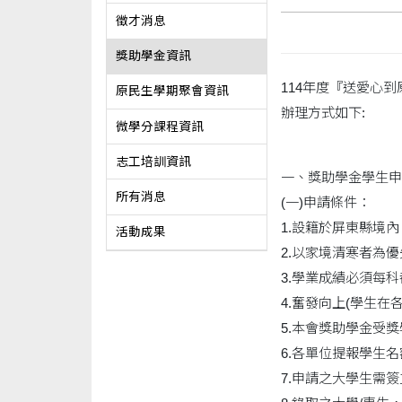
徵才消息
獎助學金資訊
114年度『送愛心
原民生學期聚會資訊
辦理方式如下:
微學分課程資訊
志工培訓資訊
一、獎助學金學生申
所有消息
(一)申請條件：
1.設籍於屏東縣境
活動成果
2.以家境清寒者為優
3.學業成績必須每
4.奮發向上(學生
5.本會獎助學金受
6.各單位提報學生
7.申請之大學生需簽