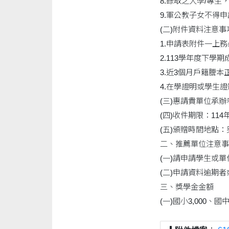
8.錄取之大學/專
9.軍公教子女不得申
(二)附件資料注意事
1.申請表附件一上
2.113學年度下學期
3.近3個月戶籍謄
4.在學證明或學生
(三)惠請貴單位承
(四)收件期限：114年
(五)頒贈時間地點
二、推薦單位注意事
(一)請申請學生或
(二)申請資料逾期
三、獎學金金額
(一)國小3,000、國中