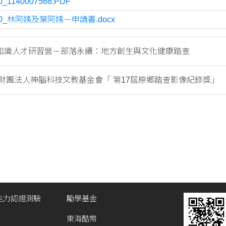
0_1140007568.PDF
10_林阿姨及葉阿姨－申請書.docx
知識人才研習營－部落永續：地方創生與文化健康踏查
財團法人神腦科技文教基金會「 第17屆原鄉踏查影像紀錄獎」
能力認證測驗
勵學基金
東海酷幣