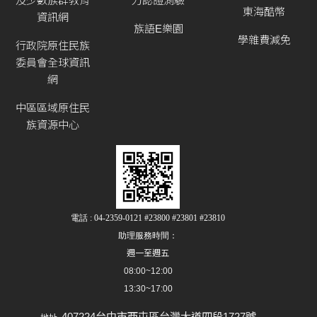
及少數族群教育
力認證測驗
東海酷幣
資訊網
族語E樂園
學雜費減免
行政院原住民族
委員會全球資訊
網
中區區域原住民
族資源中心
電話 : 04-2359-0121 #23800 #23801 #23810
助理服務時間：
週一至週五
08:00~12:00
13:30~17:00
407224台中市西屯區台灣大道四段1727號