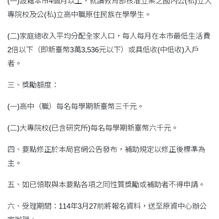
(一)設籍本市4個月以上，就讀教育部核准立案之國內公(私)立大
專院校及公(私)立高中職原住民族在學學生。
(二)家庭總收入平均分配全家人口，每人每月在本市最低生活費
2倍以下（即新臺幣3萬3,536元以下）或具低收(中低收)入戶
者。
三、獎勵額度：
(一)高中（職）每名每學期新臺幣三千元。
(二)大專院校(已含研究所)每名每學期新臺幣六千元。
四、要點修正於本局官網公告發布，補助規定以修正後標準為
主。
五、如已領取與本要點各項之同性質獎勵或補助者不得申請。
六、受理期間：114年3月27前將報名資料，送至原資中心辦公