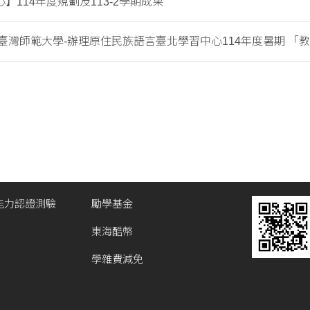
】114年度規劃及113-2學期成果
臺灣師範大學-辦理原住民族語言臺北學習中心114年度暑期 「教學.
能力認證測驗
勵學基金
東海酷幣
學雜費減免