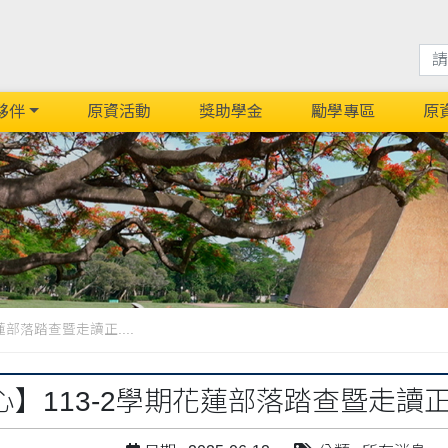
夥伴
原資活動
獎助學金
勵學專區
原
部落踏查暨走讀正....
心】113-2學期花蓮部落踏查暨走讀