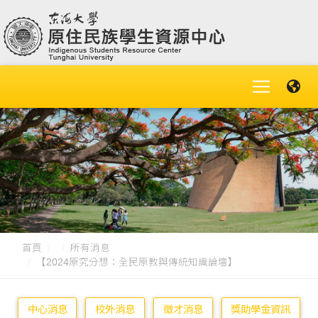
首頁
所有消息
【2024原究分想：全民原教與傳統知識論壇】
中心消息
校外消息
徵才消息
獎助學金資訊