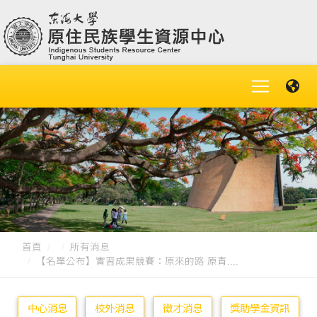
首頁
所有消息
【名單公布】實習成果競賽：原來的路 原青....
中心消息
校外消息
徵才消息
獎助學金資訊