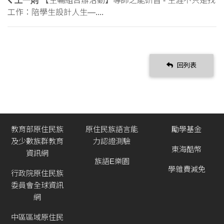
【生輔組合辦活動】導師之能研習 - 生涯不只是找
工作：陪學生設計人生—....
回列表
教育部原住民族
原住民族語言能
勵學基金
及少數族群教育
力認證測驗
東海酷幣
資訊網
族語E樂園
學雜費減免
行政院原住民族
委員會全球資訊
網
中區區域原住民