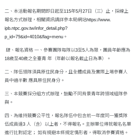
二、本活動報名期間即日起至115年5月27日（三）止，採線上
報名方式辦理，相關資訊請詳參本局網站https://www.
ipb.ntpc.gov.tw/infor_detail.php?
p_id=79&id=4010&flag=menu。
肆、報名資格 一、參賽團隊每隊以3至5人為限，團員年齡應為
18歲至40歲之全臺青 年（年齡以報名截止日為準）。
二、隊伍領隊須具原住民身分，且全體成員及實際上場參賽人
員中過半數 應具原住民身分。
三、本競賽採分組方式辦理，鼓勵不同背景青年跨領域組隊參
與。
四、為維持競賽公平性，報名隊伍中包含前一年度同一獲獎隊
伍成員達3 人（含）以上者，不得報名。主辦單位得就報名名單
進行比對認定； 如有規避本條規定情形者，得取消參賽資格。