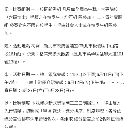
伍、比賽組別 一、校園新秀組 凡具備全國高中職、大專院校
（含碩博士）學籍之在校學生，均可組 隊參加。 二、青年實踐
組 參賽對象不限在校學生，得由社會人士或在校學生組隊參
加。
陸、活動地點 初賽：新北市政府會議室(新北市板橋區中山路一
段161號)。 決賽：格萊天漾大飯店（臺北市萬華區艋舺大道101
號13樓）。
柒、活動日期 一、線上領隊會議：115年(以下同)6月11日(四)下
午7時。 二、線上辯題介紹會議：6月12日(五)下午7時。 三、比
賽日期：6月27日(六)至6月28日(日)。
捌、比賽制度 本競賽採新式奧瑞岡三三三制辦理，一律由反方
先行結辯；初賽採「單場 裁決、總分排序」制度辦理，各隊依
總分高低排序決定晉級名次，各組取 總分最高之前2名隊伍晉級
決賽。