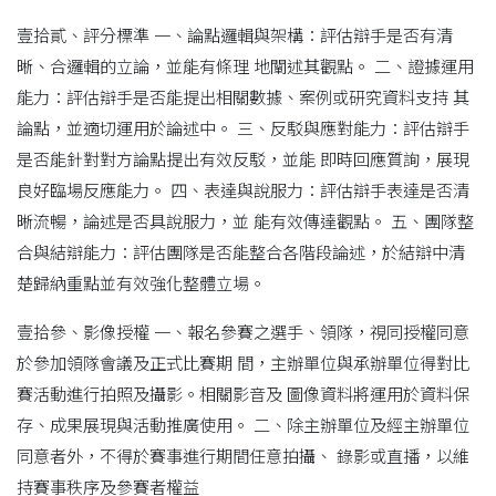
壹拾貳、評分標準 一、論點邏輯與架構：評估辯手是否有清
晰、合邏輯的立論，並能有條理 地闡述其觀點。 二、證據運用
能力：評估辯手是否能提出相關數據、案例或研究資料支持 其
論點，並適切運用於論述中。 三、反駁與應對能力：評估辯手
是否能針對對方論點提出有效反駁，並能 即時回應質詢，展現
良好臨場反應能力。 四、表達與說服力：評估辯手表達是否清
晰流暢，論述是否具說服力，並 能有效傳達觀點。 五、團隊整
合與結辯能力：評估團隊是否能整合各階段論述，於結辯中清
楚歸納重點並有效強化整體立場。
壹拾參、影像授權 一、報名參賽之選手、領隊，視同授權同意
於參加領隊會議及正式比賽期 間，主辦單位與承辦單位得對比
賽活動進行拍照及攝影。相關影音及 圖像資料將運用於資料保
存、成果展現與活動推廣使用。 二、除主辦單位及經主辦單位
同意者外，不得於賽事進行期間任意拍攝、 錄影或直播，以維
持賽事秩序及參賽者權益