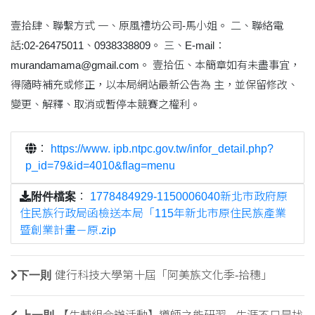
壹拾肆、聯繫方式 一、原風禮坊公司-馬小姐。 二、聯絡電
話:02-26475011、0938338809。 三、E-mail：
murandamama@gmail.com。 壹拾伍、本簡章如有未盡事宜，
得隨時補充或修正，以本局網站最新公告為 主，並保留修改、
變更、解釋、取消或暫停本競賽之權利。
：
https://www. ipb.ntpc.gov.tw/infor_detail.php?
p_id=79&id=4010&flag=menu
附件檔案
：
1778484929-1150006040新北市政府原
住民族行政局函檢送本局「115年新北市原住民族產業
暨創業計畫－原.zip
下一則
健行科技大學第十屆「阿美族文化季-拾穗」
上一則