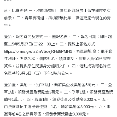
玖、比賽辯題 一、校園新秀組：青年返鄉發展比留在都市更有
前景。 二、青年實踐組：斜槓發展比單一職涯更適合現在的青
年。
壹拾、報名時間及方式 一、無報名費。 二、報名日期：即日起
至115年5月27日(三)22：00止。 三、採線上報名方式：
https://forms.gle/ts2mVSdejRHd8PMH9，表單需填 寫：電子郵
件地址、團隊名稱、領隊姓名、領隊電話、參賽人員保險 完整
資料，並提供原住民族身分證明文件。 四、活動成功報名隊伍
名單將於6月5日（五）下午5時前公告。
壹拾壹、獎勵 一、冠軍1組，頒發獎盃及獎勵金5萬元。 二、亞
軍1組，頒發獎盃及獎勵金3萬元。 三、季軍1組，頒發獎盃及獎
勵金1萬元。 四、殿軍1組，頒發獎盃及獎勵金6,000元。 五、
由決賽隊伍中選出最佳辯士1名，頒發獎勵金3,000元。 六、未
獲得前4名之參賽隊伍，頒發參賽獎勵金3,000元。