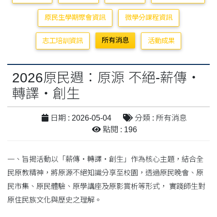
原民生學期聚會資訊
微學分課程資訊
所有消息
志工培訓資訊
活動成果
2026原民週：原源 不絕-薪傳‧
轉譯‧創生
日期 : 2026-05-04
分類 : 所有消息
點閱 : 196
一、旨揭活動以「薪傳‧轉譯‧創生」作為核心主題，結合全
民原教精神，將原源不絕知識分享至校園，透過原民晚會、原
民市集、原民體驗、原學講座及原影賞析等形式， 實踐師生對
原住民族文化與歷史之理解。