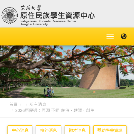
首頁
所有消息
2026原民週：原源 不絕-薪傳‧轉譯‧創生
中心消息
校外消息
徵才消息
獎助學金資訊