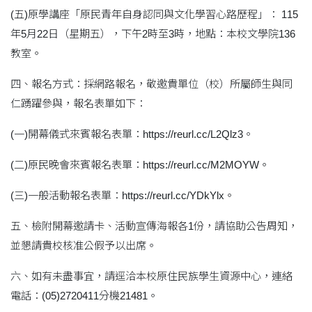
(五)原學講座「原民青年自身認同與文化學習心路歷程」： 115
年5月22日（星期五），下午2時至3時，地點：本校文學院136
教室。
四、報名方式：採網路報名，敬邀貴單位（校）所屬師生與同
仁踴躍參與，報名表單如下：
(一)開幕儀式來賓報名表單：https://reurl.cc/L2Qlz3。
(二)原民晚會來賓報名表單：https://reurl.cc/M2MOYW。
(三)一般活動報名表單：https://reurl.cc/YDkYlx。
五、檢附開幕邀請卡、活動宣傳海報各1份，請協助公告周知，
並懇請貴校核准公假予以出席。
六、如有未盡事宜，請逕洽本校原住民族學生資源中心，連絡
電話：(05)2720411分機21481。