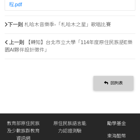
程.pdf
下一則
札哈木音樂季-「札哈木之星」歌唱比賽
上一則
【轉知】台北市立大學「114年度原住民族語E樂
園AI夥伴設計徵件」
回列表
教育部原住民族
原住民族語言能
勵學基金
及少數族群教育
力認證測驗
東海酷幣
資訊網