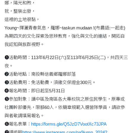
娜，陽光和煦，
就，整裝出發，
這裡的土地很黏，
Young~揮灑青春氣息，羅娜~taskun mudaan !(布農語:一起走)
為期四天的文化探索及思辨教育，強化與文化的連結，開拓自
我認知與族群視野。
❶活動時間：113年6月22日(六)至113年6月25日(二)，共四天三
夜。
❷活動地點：南投縣信義鄉羅娜部落
❸活動費用：免活動費，須繳交保證金300元。
❹報名時間：即日起至5月31日
❺參加對象：讀中區及南區各大專校院之原住民學生，原專或
社團幹部優先，限額60人，依簡章規範入選營隊學員，請欲參
與者敬請填寫報名。
❻報名表單：
https://forms.gle/Q5JzD7VootXc73JPA
❼請追蹤
https://www.instagram.com/na9jump_2024?