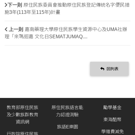
下一則
原住民族委員會推動原住民族登記傳統名字便民措
施3年(113年至115年)計畫
上一則
嘉南藥理大學原住民族學生資源中心及UMA社辦
理「來瑪迴嘉 文化日SEMATJUMAQ....
回列表
教育部原住民族
原住民族語言能
勵學基金
及少數族群教育
力認證測驗
東海酷幣
資訊網
族語E樂園
學雜費減免
行政院原住民族