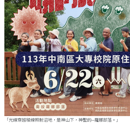
「光線穿越稜線照射沼地，是神山下，神聖的--羅娜部落。」