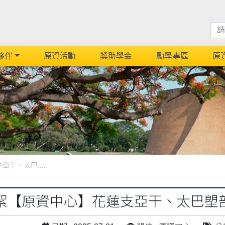
夥伴
原資活動
獎助學金
勵學專區
原
干、太巴....
絮【原資中心】花蓮支亞干、太巴塱