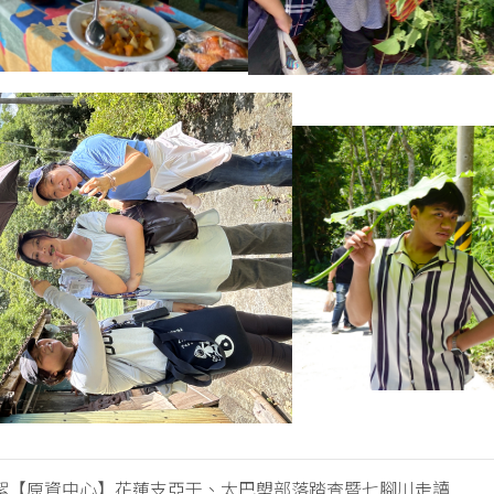
絮【原資中心】花蓮支亞干、太巴塱部落踏查暨七腳川走讀