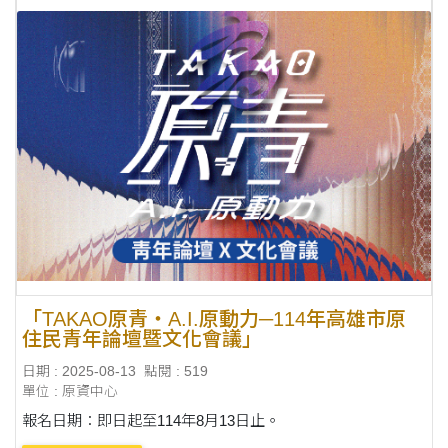
「TAKAO原青・A.I.原動力─114年高雄市原
住民青年論壇暨文化會議」
日期 : 2025-08-13
點閱 : 519
單位 : 原資中心
報名日期：即日起至114年8月13日止。