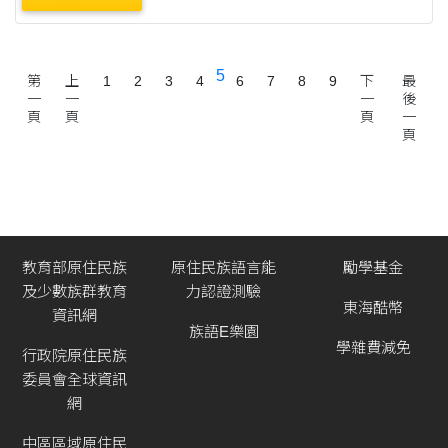
5
第
上
1
2
3
4
6
7
8
9
下
最
一
一
一
後
頁
頁
頁
一
頁
教育部原住民族
原住民族語言能
勵學基金
及少數族群教育
力認證測驗
東海酷幣
資訊網
族語E樂園
學雜費減免
行政院原住民族
委員會全球資訊
網
中區區域原住民