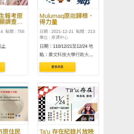
生報考原
Mulumaq原鄕歸根．
願調查問
得力量
14
點閱 : 755
日期 : 2021-12-21
點閱 : 213
單位 : 原資中心
截止
日期：110/12/21至12/24 地
點：景文科技大學行政大樓
1 樓川堂、圖資大樓國際會
更多訊息
議廳、設計館藝文中心
中市原住民
Ta′u 存在紀錄片放映