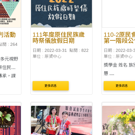
列活動
111年度原住民族歲
110-2原
時祭儀放假日期
第一階段公
點閱 : 264
日期 : 2022-03-31
點閱 : 822
日期 : 2022-03-
單位 : 原資中心
單位 : 原資中心
養多元視野
獎學金 姓名 族別 年級 吳OO
原住民族
慧 ....
傳承，課
涵傳統文
更多訊息
更多訊息
民族文化
的底蘊。
、歌謠、
了原住民