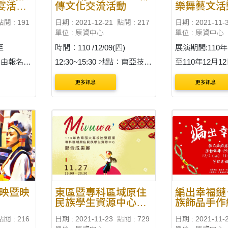
宴活動-
傳文化交流活動
樂舞藝文活
中
點閱 : 191
日期 : 2021-12-21
點閱 : 217
日期 : 2021-11-
單位 : 原資中心
單位 : 原資中心
至
時間：110 /12/09(四)
展演期間:110年
時止。由報名順
12:30~15:30 地點：南亞技術
至110年12月12
預計110
學院小操場
地點:臺中市原
更多訊息
更多訊息
ebook最
(臺中市大雅區仁
號)。 2、展演
日(上午11時、
放映暨映
東區暨專科區域原住
編出幸福鏈
民族學生資源中心聯
族飾品手作
合成果展
點閱 : 216
日期 : 2021-11-23
點閱 : 729
日期 : 2021-11-