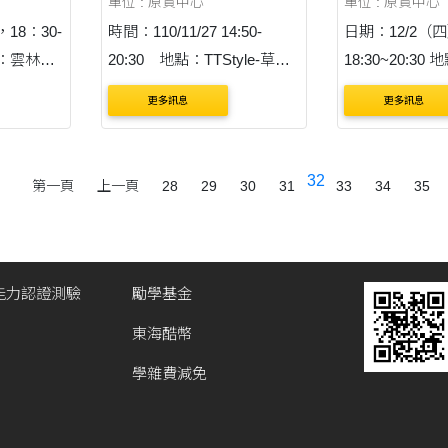
單位 : 原資中心
單位 : 原資中心
，18：30-
時間：110/11/27 14:50-
日期：12/2（
點：雲林科
20:30 地點：TTStyle-草地
18:30~20:3
H302
廣場
更多訊息
更多訊息
32
第一頁
上一頁
28
29
30
31
33
34
35
能力認證測驗
勵學基金
東海酷幣
學雜費減免