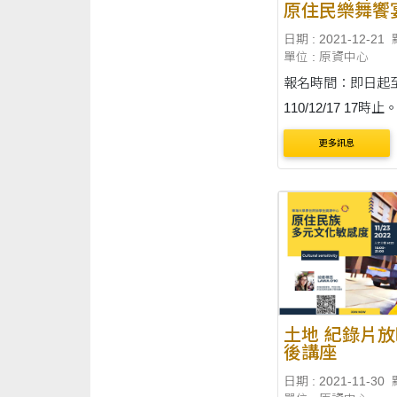
原住民樂舞饗
原力綻放．臺
日期 : 2021-12-21
Lokah
單位 : 原資中心
報名時間：即日起
110/12/17 17
序前15組進入競賽,
更多訊息
/12/20於網站及Fac
新消息公告。
土地 紀錄片
後講座
日期 : 2021-11-30