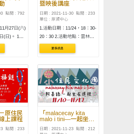
動
暨映後講座
30
點閱 : 792
日期 : 2021-11-30
點閱 : 233
單位 : 原資中心
11月27日(六)
1.活動日期：11/24，18：30-
日(日)。 1、
20：30 2.活動地點：雲林科
住民族文化館
技大學，人科一館DH302
更多訊息
愛路 69
時間:每週六、
下午3時)。
－原住民
「malacecay kita
線上課程
malo i tini—一起坐在
這裡」
23
點閱 : 233
日期 : 2021-11-23
點閱 : 212