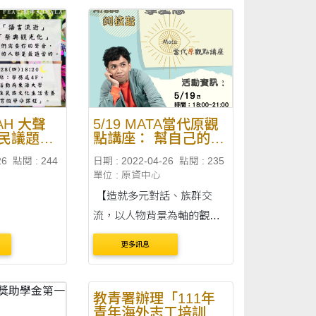
KAH 大聲
5/19 MATA當代原觀
民議題討
點講座： 幫自己的生
活拿主意- 阿拉斯
26
點閱 : 244
日期 : 2022-04-26
點閱 : 235
單位 : 原資中心
【造就多元對話、族群交
流，以人物背景為軸的觀點
講座】即是東海大學原資中
更多訊息
心- MATA當代原觀點講座主
要的目標。盼藉由原住民族
指標性人物，號召東海師生
教青署辦理「111年
青年海外志工培訓工
投入及關注文化族群議題，