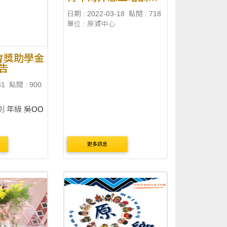
作坊」及「111年青
進而促使大眾省思並明瞭文
日期 : 2022-03-18
點閱 : 718
年海外志工交流沙
單位 : 原資中心
龍」,請鼓勵原住民身
化差異....
份學生踴躍報名參加
民會獎助學金
告
31
點閱 : 900
更多訊息