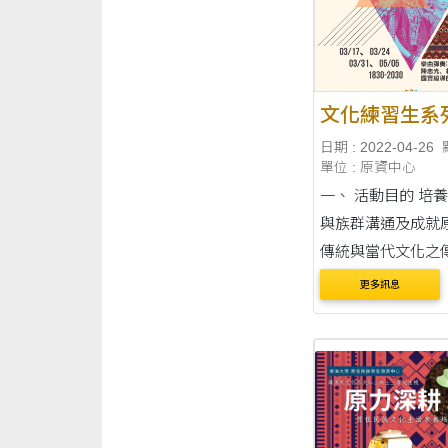
文化練習生系
日期 : 2022-04-26
單位 : 原資中心
一、 活動目的 培
與族群溝通及成就
傳統與當代文化之
程就原住 民文化內
更多訊息
化課程，發覺原住
及生活與素養美麗
學習原民傳統樂舞
生活技藝，也學習
族....