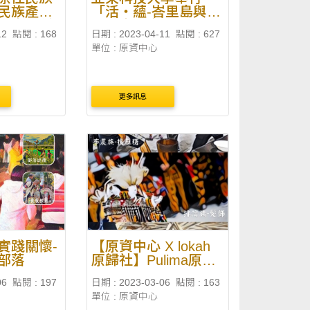
民族產業
「活‧蘊-峇里島與原
計畫－創
住民文化畫展」
12
點閱 : 168
日期 : 2023-04-11
點閱 : 627
畫撰寫
單位 : 原資中心
更多訊息
實踐關懷-
【原資中心 X lokah
部落
原歸社】Pulima原藝
工坊系列課程
06
點閱 : 197
日期 : 2023-03-06
點閱 : 163
單位 : 原資中心