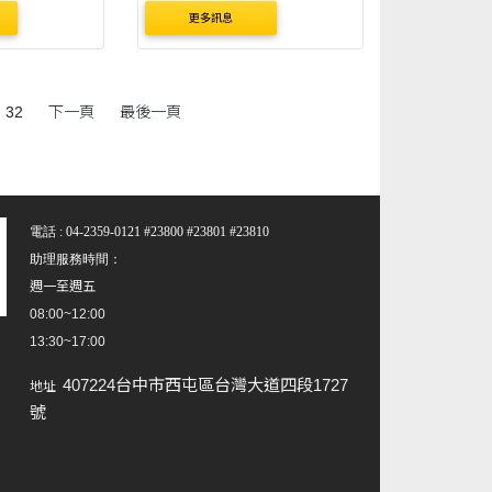
2.測驗日
更多訊息
4月22日（星
.測驗級別及
驗級別為初
32
下一頁
最後一頁
高級，報名資
族別、年齡及
..
電話 : 04-2359-0121 #23800 #23801 #23810
助理服務時間：
週一至週五
08:00~12:00
13:30~17:00
407224台中市西屯區台灣大道四段1727
地址
號