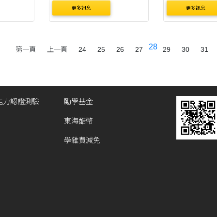
（星期五）止。 
更多訊息
更多訊息
期：訂於112年
期六）舉行。 3
報名資格：測
28
第一頁
上一頁
24
25
26
27
29
30
31
級、中級、中
格不限國籍、
學歷。 4.測驗資..
能力認證測驗
勵學基金
東海酷幣
學雜費減免