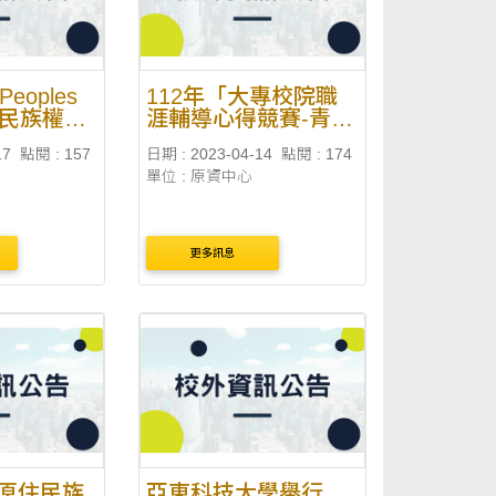
 Peoples
112年「大專校院職
原住民族權利
涯輔導心得競賽-青年
夢想養職廠」開始徵
17
點閱 : 157
日期 : 2023-04-14
點閱 : 174
件!徵件至7月7日!
單位 : 原資中心
更多訊息
原住民族
亞東科技大學舉行