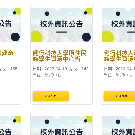
權教育
健行科技大學原住民
健行科技大
族學生資源中心辦理
族學生資源
「Haiyoung嗨漾—東
「Haiyou
點閱 : 155
日期 : 2023-04-19
點閱 : 142
日期 : 2023-04-
岸阿美族文化祭系列
岸阿美族文
單位 : 原資中心
單位 : 原資中心
活動」
活動」
更多訊息
更多訊息