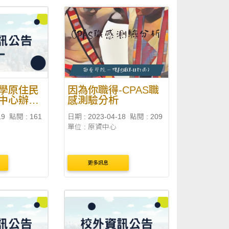
學原住民
因為你職得-CPAS職
中心辦理
感測驗分析
ng嗨漾—東
19
點閱 : 161
日期 : 2023-04-18
點閱 : 209
化祭系列
單位 : 原資中心
更多訊息