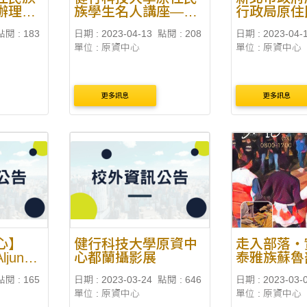
辦理
族學生名人講座—不
行政局原住
2學期原
同語言有不同的人生
精實暨創業
點閱 : 183
日期 : 2023-04-13
點閱 : 208
日期 : 2023-04-
金
—Heng Jones大亨講
業參訪暨計
單位 : 原資中心
單位 : 原資中心
唱會
更多訊息
更多訊息
心】
健行科技大學原資中
走入部落‧
ljungic
心都蘭攝影展
泰雅族蘇魯
參訪：
點閱 : 165
日期 : 2023-03-24
點閱 : 646
日期 : 2023-03-
單位 : 原資中心
單位 : 原資中心