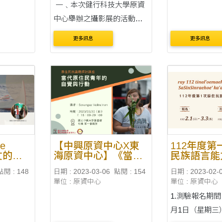
一﹑本次健行科技大學原資
中心舉辦之攝影展的活動，
希望能讓全校師生能夠深入
更多訊息
更多訊息
了解都蘭阿美族文化以及讓
原住民族學生及師長們能更
加深族群文化認同。 二﹑活
動及報名資訊： (一)活動時
間：112年3月29日至3月31
日....
e
【中興原資中心X東
112年度
丈的
海原資中心】《當代
民族語言能
演映後分
原住民青年的自覺與
驗
點閱 : 148
日期 : 2023-03-06
點閱 : 154
日期 : 2023-02-
行動》原住民族議題
單位 : 原資中心
單位 : 原資中心
探討講座
1.測驗報名期間
月1日（星期三