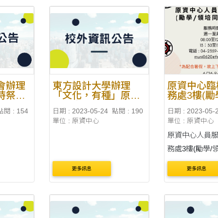
會辦理
東方設計大學辦理
原資中心臨
時祭儀
「文化，有種」原住
務處3樓(勵
」，即
民族文化推廣成果展
辦公室)
點閱 : 154
日期 : 2023-05-24
點閱 : 190
日期 : 2023-05-
2年7月
開幕式
單位 : 原資中心
單位 : 原資中心
原資中心人員服
務處3樓(勵學/
電話 : 04-2359-
更多訊息
更多訊息
muni0620@thu
服務時間： 週
08:00至12：00
17：00 *為配合暑假，故上