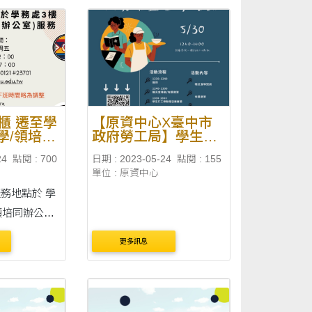
櫃 遷至學
【原資中心X臺中市
學/領培同
政府勞工局】學生職
災權益宣導活動
24
點閱 : 700
日期 : 2023-05-24
點閱 : 155
單位 : 原資中心
務地點於 學
領培同辦公室)
0121 #23701
更多訊息
.edu.tw 助理
一至周五
 13：30至