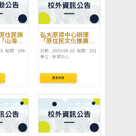
9/3
原住民族
弘大原資中心辦理
「山海世
「原住民文化推廣社
籟」
團成果展-誤判了，運
15
點閱 : 156
日期 : 2023-05-15
點閱 : 151
動會」
單位 : 原資中心
更多訊息