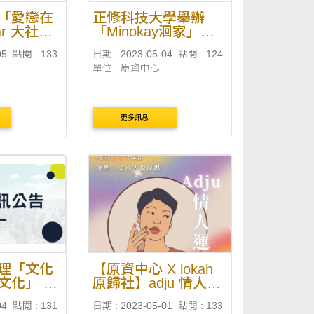
「愛戀在
正修科技大學舉辦
ar 大社部
「Minokay洄家」原
gilj(傳統
住民族週系列
05
點閱 : 133
日期 : 2023-05-04
點閱 : 124
文化展演活
單位 : 原資中心
更多訊息
理「文化
【原資中心 X lokah
文化」 五
原歸社】adju 情人運
動會
04
點閱 : 131
日期 : 2023-05-01
點閱 : 133