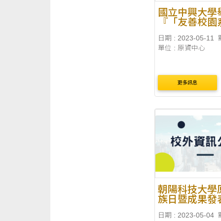
國立中興大學
『「友善校園
民原教推展」ki
日期 : 2023-05-11
落快樂角-原
單位 : 原資中心
化及議題教育
更多訊息
朝陽科技大學
族日暨成果發
上花環》
日期 : 2023-05-04