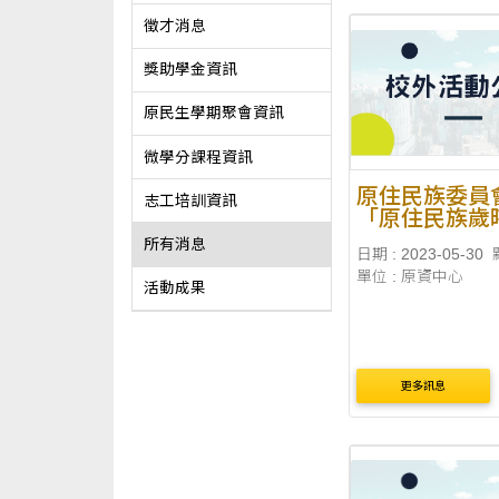
徵才消息
獎助學金資訊
原民生學期聚會資訊
微學分課程資訊
原住民族委員
志工培訓資訊
「原住民族歲
全國攝影比賽
所有消息
日期 : 2023-05-30
日起徵件至11
單位 : 原資中心
31日止
活動成果
更多訊息