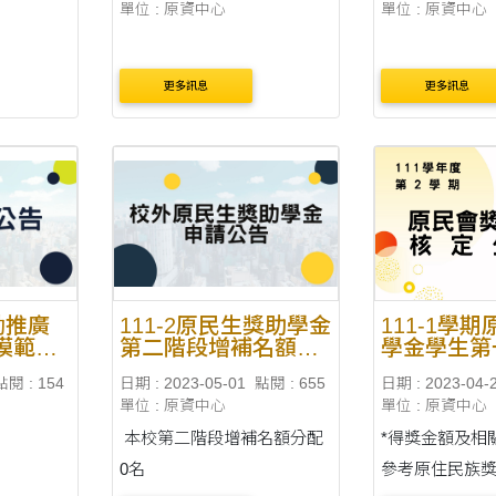
單位 : 原資中心
單位 : 原資中心
更多訊息
更多訊息
勵推廣
111-2原民生獎助學金
111-1學
模範父
第二階段增補名額分
學金學生第
配表
定名單
點閱 : 154
日期 : 2023-05-01
點閱 : 655
日期 : 2023-04-
單位 : 原資中心
單位 : 原資中心
本校第二階段增補名額分配
*得獎金額及相
0名
參考原住民族