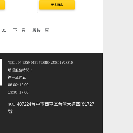
*如申請【助學
更多訊息
收入戶助學
入戶助學金】
48小時完
31
下一頁
最後一頁
學金， 請助
可以到生輔組
電話 : 04-2359-0121 #23800 #23801 #23810
助理服務時間：
週一至週五
08:00~12:00
13:30~17:00
407224台中市西屯區台灣大道四段1727
地址
號