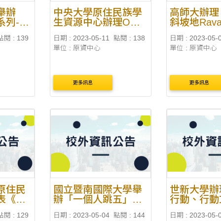
舉辦
中央大學原住民族學
高師大辦理
系列-全
生資源中心辦理O
斜坡地Rav
vala部
Milaladiway詠歌者—
落mamazan
點閱 : 139
日期 : 2023-05-11
點閱 : 138
日期 : 2023-05-
住民族文
Suming舒米恩的音樂
領袖)婚禮
單位 : 原資中心
單位 : 原資中心
週』
與文化實踐講座
動」
更多訊息
更多訊息
原住民
國立暨南國際大學舉
世新大學辦
表《戴
辦「一個人跳五」第
行動、行動
十五屆原住民族週系
講堂
點閱 : 129
日期 : 2023-05-04
點閱 : 144
日期 : 2023-05-
列活動