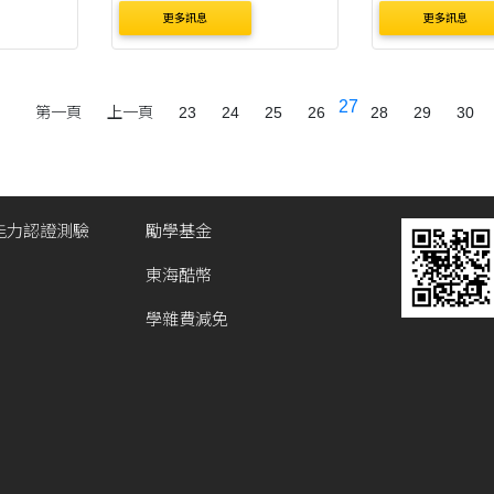
(於相關連結) 
更多訊息
更多訊息
金】、【中低
金】及【低收
依據辦法應服務
27
第一頁
上一頁
23
24
25
26
28
29
30
畢，方才發放助
學金得獎同學
原資中....
能力認證測驗
勵學基金
東海酷幣
學雜費減免