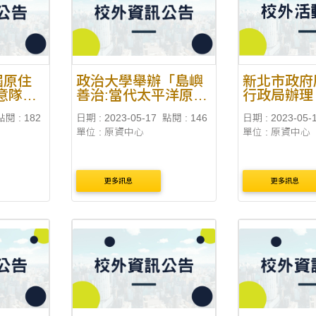
下班時間略為調整 6/26-
星期一....
屆原住
政治大學舉辦「島嶼
新北市政府
意隊呼
善治:當代太平洋原住
行政局辦理
民族知識與社區發展
代 原音天
點閱 : 182
日期 : 2023-05-17
點閱 : 146
日期 : 2023-05-
青年論壇」
單位 : 原資中心
單位 : 原資中心
更多訊息
更多訊息