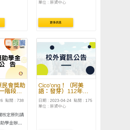
單位 : 原資中心
更多訊息
期原民會獎助
Cico’ong！（阿美
一階段核
語：發芽）112年度
原住民族工藝產業推
26
點閱 : 738
日期 : 2023-04-24
點閱 : 175
廣計畫—原住民族藝
單位 : 原資中心
術與工藝類策展補助
申請
關核定原則請
獎助學金辦法