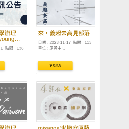
，爰辦理旨揭
.
學辦理
來，義起去高見部落
oung歌
日期 : 2023-11-17
點閱 : 113
21
點閱 : 138
單位 : 原資中心
ng」活動
更多訊息
學辦理
misanga’米撒安原藝