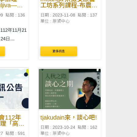
jiva—排
工坊系列課程-布農
系列活
族-捕夢網
09
點閱 : 136
日期 : 2023-11-08
點閱 : 137
單位 : 原資中心
12年11月21
24日
動時間詳如附
更多訊息
市中壢區健行
各活動場地詳如
動
會112年
tjakudain來，談心吧!
辦理「高雄
日期 : 2023-10-24
點閱 : 162
青年文化
27
點閱 : 591
單位 : 原資中心
體驗活