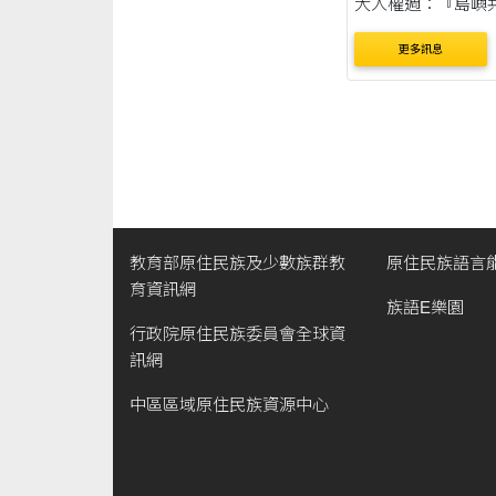
大人權週：『島嶼
民觀點下的人權』
更多訊息
動 臺大人權週「島
原民觀點下的人權」
2023/10/30~2023
～週五） 中午11:30~
地點：臺大小福廣
教育部原住民族及少數族群教
原住民族語言
育資訊網
族語E樂園
行政院原住民族委員會全球資
訊網
中區區域原住民族資源中心