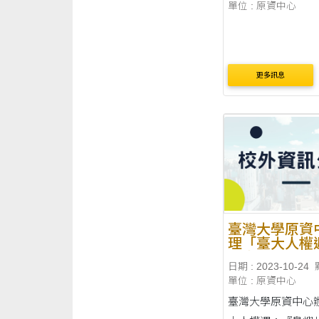
單位 : 原資中心
更多訊息
臺灣大學原資
理「臺大人權
『島嶼共振—
日期 : 2023-10-24
點下的人權』
單位 : 原資中心
活動
臺灣大學原資中心