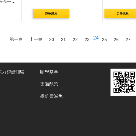
共振—原
」系列活
更多訊息
更多訊息
嶼共振—
 時間：
/11/3（週一
24
第一頁
上一頁
20
21
22
23
25
26
27
14:00
能力認證測驗
勵學基金
東海酷幣
學雜費減免