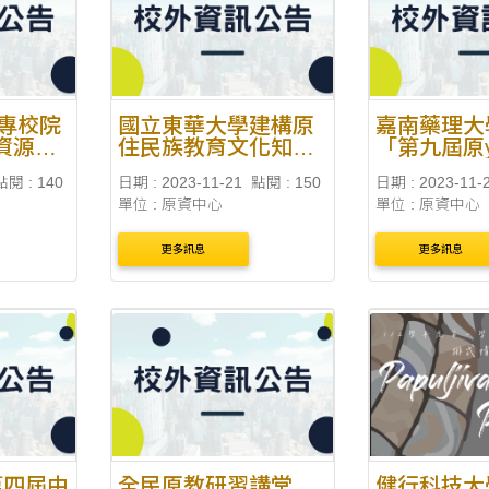
行政程序知能
說明會，請視...
大專校院
國立東華大學建構原
嘉南藥理大
資源中
住民族教育文化知識
「第九屆原y
體系專案管理中心辦
喉戰-月亮
點閱 : 140
日期 : 2023-11-21
點閱 : 150
日期 : 2023-11-
理「2023原住民族知
mihumisa
單位 : 原資中心
單位 : 原資中心
識人才研習營《第三
梯次》」
更多訊息
更多訊息
第四屆中
全民原教研習講堂
健行科技大