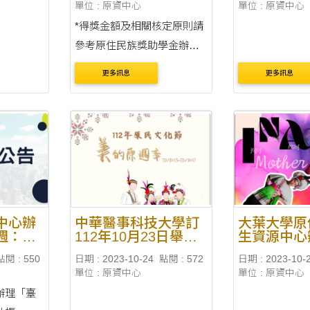
單位 : 原資中心
單位 : 原資中心
動」
*得獎金額及相關核定原則請
參考原住民族獎助學金辦法
(於相關連結) *如申請【助學
更多訊息
更多訊息
金】、【中低收入戶助學
金】及【低收入戶助學金】
依據辦法應服務48小時完
畢，方才發放助學金， 請助
學金得獎同學加入助....
中心辦
中華醫事科技大學訂
大葉大學原
週：
112年10月23日舉辦
生資源中心
原民觀
「原民文化節」
「INA的
點閱 : 550
日期 : 2023-10-24
點閱 : 572
日期 : 2023-10-
」系列
宙--大葉大
單位 : 原資中心
單位 : 原資中心
原民文化週
辦理「臺