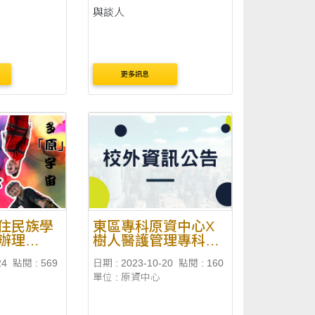
與談人
更多訊息
住民族學
東區專科原資中心X
辦理
樹人醫護管理專科學
多『原』宇
校原資中心辦理「全
24
點閱 : 569
日期 : 2023-10-20
點閱 : 160
學112年度
民原教巡迴列車(織
單位 : 原資中心
」
圓‧知原)開幕式暨紀
錄片放映座談分享
會」