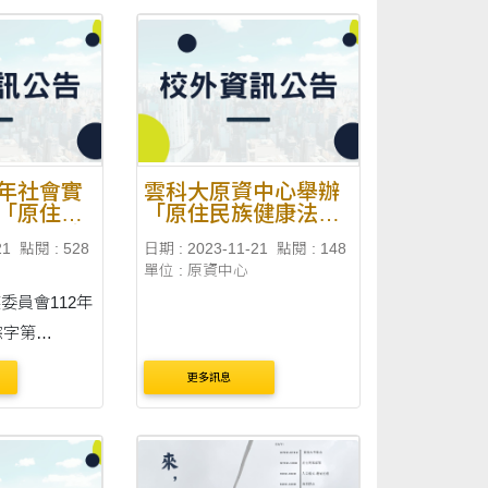
年社會實
雲科大原資中心舉辦
「原住民
「原住民族健康法之
與福利政
實踐與展望」學術研
21
點閱 : 528
日期 : 2023-11-21
點閱 : 148
討會
單位 : 原資中心
委員會112年
綜字第
函辦理。 二、
更多訊息
社會實踐協會
門對於諮商取
落同意參與辦
高法令適用與