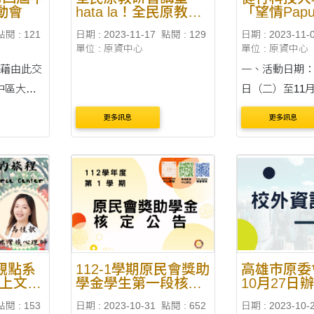
動會
hata la！全民原教走
「望情Papul
訪校園！
灣族文化祭
點閱 : 121
日期 : 2023-11-17
點閱 : 129
日期 : 2023-11-
動」
單位 : 原資中心
單位 : 原資中心
交
一、活動日期：1
中區大專
日（二）至11月
資源中心
（五），各活
更多訊息
更多訊息
民族之精
件。 二、活動地點：健行科
原住民族
技大學（桃園
能的平
路229號），
人的熱情
附件。 三、活動對象：全國
大專校院師生。 四、活
內....
原觀點系
112-1學期原民會獎助
高雄市原委
踏上文化
學金學生第一段核定
10月27日
名單
市原住民族
點閱 : 153
日期 : 2023-10-31
點閱 : 652
日期 : 2023-10-
會議暨部落