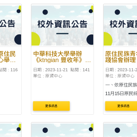
原住民
中華科技大學舉辦
原住民族青
心舉行
《ktngian 豐收年》劉
踐協會辦理
ungan
玉玲原住民族油畫特
族基本權利
點閱 : 116
日期 : 2023-11-21
點閱 : 141
日期 : 2023-11-
」活動
展開幕暨茶會活動
策說明會」
單位 : 原資中心
單位 : 原資中心
一、依原住民族
11月15日原民
1120057760號
更多訊息
更多訊息
原住民族青年
為增進政府部
得原住民族部
法之認識，提