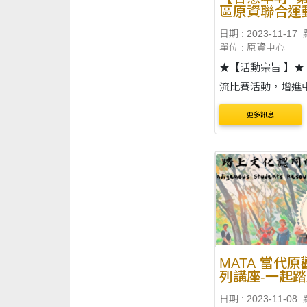
區原資聯合運
日期 : 2023-11-17
單位 : 原資中心
★【活動宗旨 】★ 藉由此
流比賽活動，增進
校院原住民族學生
更多訊息
之情誼，落實原住
神，讓中區更多的
學生有發揮自己技
台，盡情揮灑年輕
與活力。 ....
MATA 當代
列講座-一起
認同之旅
日期 : 2023-11-08