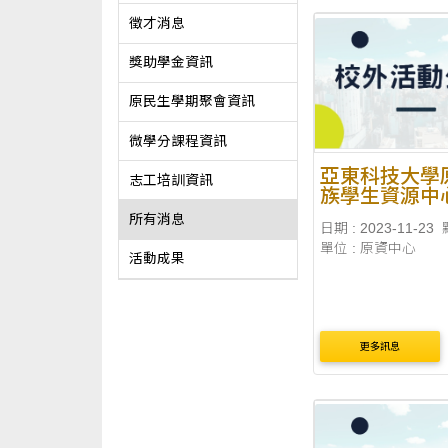
徵才消息
獎助學金資訊
原民生學期聚會資訊
微學分課程資訊
亞東科技大學
志工培訓資訊
族學生資源中
「msqutux inl
所有消息
日期 : 2023-11-23
原住民文化週
單位 : 原資中心
活動成果
更多訊息